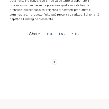
puramente indicative. G&G si riserva pertanto di apportare, in
qualsiasi momento e senza preavviso, quelle modifiche che
ritenesse utili per qualsiasi esigenza di carattere produttivo e
commerciale. Il prodotto finito può presentare variazioni di tonalità
rispetto all’immagine presentata.
Share:
FB
IN
PIN