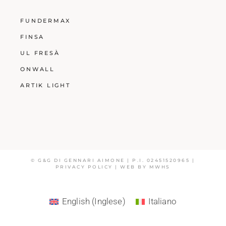
FUNDERMAX
FINSA
UL FRESÀ
ONWALL
ARTIK LIGHT
© G&G DI GENNARI AIMONE | P.I. 02451520965 |
PRIVACY POLICY
| WEB BY
MWHS
English
(
Inglese
)
Italiano